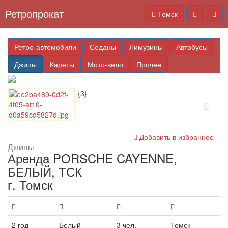
Ретропрокат
Томск
Ретро-автомобили
Седаны
Лимузины
Автобусы
Джипы
Кареты
Мото-вело
Прочее
{3}
Добавить в избранное
Джипы
Аренда PORSCHE CAYENNE,
БЕЛЫЙ, ТСК
г. Томск
2 год
Белый
3 чел.
Томск