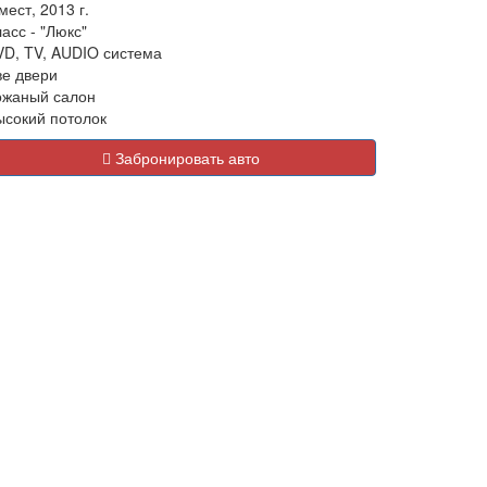
мест, 2013 г.
асс - "Люкс"
VD, TV, AUDIO система
ве двери
ожаный салон
ысокий потолок
Забронировать авто