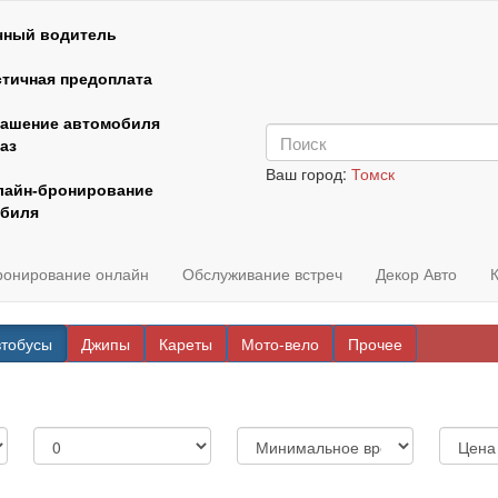
чный водитель
тичная предоплата
рашение автомобиля
аз
Ваш город:
Томск
лайн-бронирование
биля
ронирование онлайн
Обслуживание встреч
Декор Авто
втобусы
Джипы
Кареты
Мото-вело
Прочее