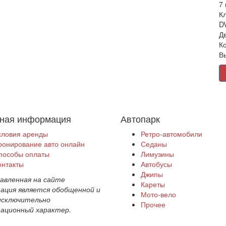
7 
Кл
D
Д
К
В
ная информация
Автопарк
словия аренды
Ретро-автомобили
ронирование авто онлайн
Седаны
пособы оплаты
Лимузины
онтакты
Автобусы
Джипы
авленная на сайте
Кареты
ация является обобщенной и
Мото-вело
исключительно
Прочее
ационный характер.