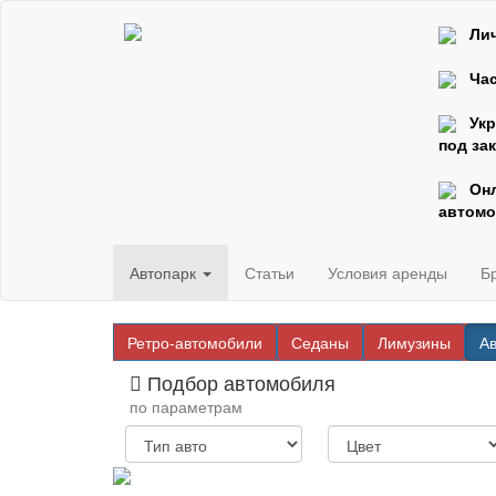
Ли
Час
Ук
под зак
Он
автомо
Автопарк
Статьи
Условия аренды
Б
Ретро-автомобили
Седаны
Лимузины
А
Подбор автомобиля
по параметрам