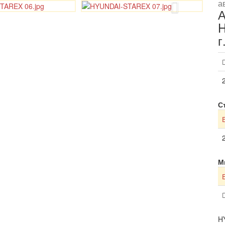
а
H
г
С
М
H