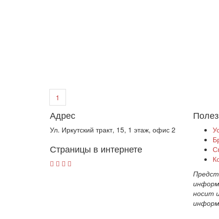
1
Адрес
Полез
Ул. Иркутский тракт, 15, 1 этаж, офис 2
У
Б
Страницы в интернете
С
К
Предст
информ
носит 
информ