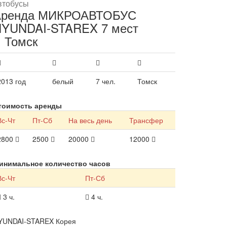
втобусы
Аренда МИКРОАВТОБУС
YUNDAI-STAREX 7 мест
. Томск
2013 год
белый
7 чел.
Томск
тоимость аренды
Вс-Чт
Пт-Сб
На весь день
Трансфер
2800
2500
20000
12000
инимальное количество часов
Вс-Чт
Пт-Сб
3 ч.
4 ч.
YUNDAI-STAREX Корея